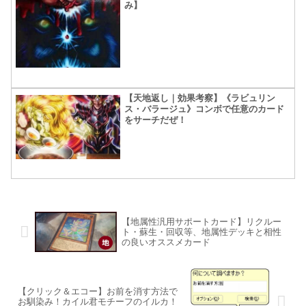
み】
【天地返し｜効果考察】《ラビュリン
ス・バラージュ》コンボで任意のカード
をサーチだぜ！
【地属性汎用サポートカード】リクルー
ト・蘇生・回収等、地属性デッキと相性
の良いオススメカード
【クリック＆エコー】お前を消す方法で
お馴染み！カイル君モチーフのイルカ！