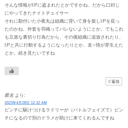
そんな情報がI:Pに盗まれたとかですかね、だから口封じ
にやってきたナイトチェイサー
それに勘付いた小夜丸は組織に背いて身を挺しI:Pを庇っ
たのかね、外套を羽織ってバレないようにとか。でもこれ
も立派な裏切り行為だから、その後組織に追放されたり、
I:Pと共に行動するようになったりとか、友♀情が芽生えた
とか。続き見たいですね
返信
匿名
より:
2023年4月28日 12:32 AM
ピンチに駆けつけるラドリーが（バトルフェイズで）ピン
チになるので別のドラメが助けに来てくれるんですね