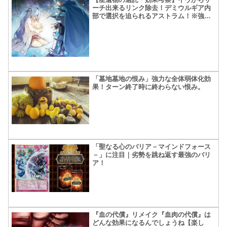
ーチ出来るリンク除去！デミウルギア内
部で選択を迫られるアストラム！※強さ
アンケート付き
「墓地墓地の恨み」強力な全体弱体化効
果！ターン終了時に終わらない恨み。
「聖なる心のバリア－マインドフォース
－」に注目｜劣勢を跳ね返す最強のバリ
ア！
『血の代償』リメイク『血肉の代償』は
どんな効果になるんでしょうね【楽し