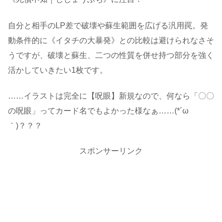
自分と相手のLP差で破壊や蘇生範囲を広げる汎用罠。発
動条件的に《イタチの大暴発》との比較は避けられなさそ
うですが、破壊と蘇生、二つの性質を併せ持つ部分を強く
活かしていきたい1枚です。
……イラストは完全に【呪眼】新規なので、何なら「〇〇
の呪眼」ってカード名でもよかった様なぁ……(*´ω
｀)？？？
スポンサーリンク