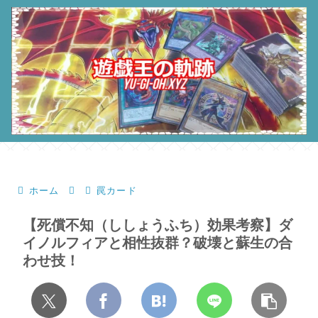
ホーム
罠カード
【死償不知（ししょうふち）効果考察】ダ
イノルフィアと相性抜群？破壊と蘇生の合
わせ技！