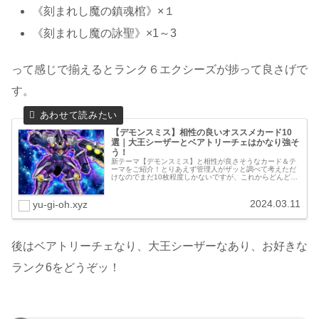
《刻まれし魔の鎮魂棺》×１
《刻まれし魔の詠聖》×1～3
って感じで揃えるとランク６エクシーズが捗って良さげで
す。
【デモンスミス】相性の良いオススメカード10
選｜大王シーザーとベアトリーチェはかなり強そ
う！
新テーマ【デモンスミス】と相性が良さそうなカード＆テ
ーマをご紹介！とりあえず管理人がザッと調べて考えただ
けなのでまだ10枚程度しかないですが、これからどんどん
増えて行くと思うので常時追記していきます。「このカー
ド無いよ！」ってのがあったらコ...
2024.03.11
yu-gi-oh.xyz
後はベアトリーチェなり、大王シーザーなあり、お好きな
ランク6をどうぞッ！