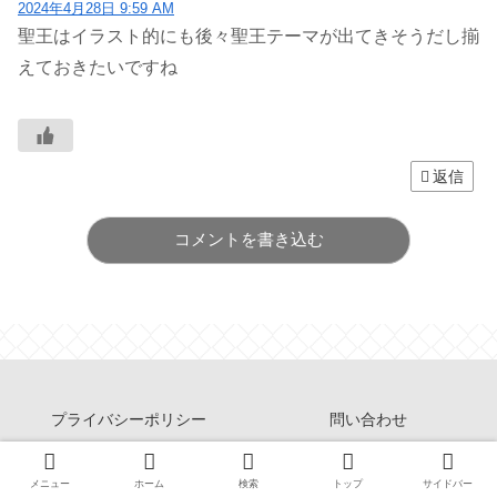
2024年4月28日 9:59 AM
聖王はイラスト的にも後々聖王テーマが出てきそうだし揃
えておきたいですね
返信
コメントを書き込む
プライバシーポリシー
問い合わせ
遊戯王の軌跡について
メニュー
ホーム
検索
トップ
サイドバー
Copyright © 2014-2026 遊戯王の軌跡 All Rights Reserved.