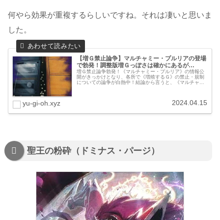
何やら効果が重複するらしいですね。それは凄いと思いま
した。
【増Ｇ禁止論争】マルチャミー・プルリアの登場
で勃発！調整版増Ｇっぽさは確かにあるが…
増Ｇ禁止論争勃発！《マルチャミー・プルリア》の情報公
開がきっかけとなり、各所で《増殖するＧ》の禁止・規制
についての論争が白熱中！結論から言うと、《マルチャミ
ー・プルリア》が《増殖するＧ》の代用として機能した
り、それが理由で増Ｇが規制される事...
2024.04.15
yu-gi-oh.xyz
聖王の粉砕（ドミナス・パージ）