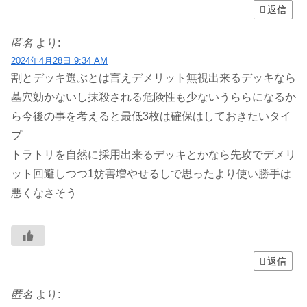
返信
匿名
より:
2024年4月28日 9:34 AM
割とデッキ選ぶとは言えデメリット無視出来るデッキなら
墓穴効かないし抹殺される危険性も少ないうららになるか
ら今後の事を考えると最低3枚は確保はしておきたいタイ
プ
トラトリを自然に採用出来るデッキとかなら先攻でデメリ
ット回避しつつ1妨害増やせるしで思ったより使い勝手は
悪くなさそう
返信
匿名
より: