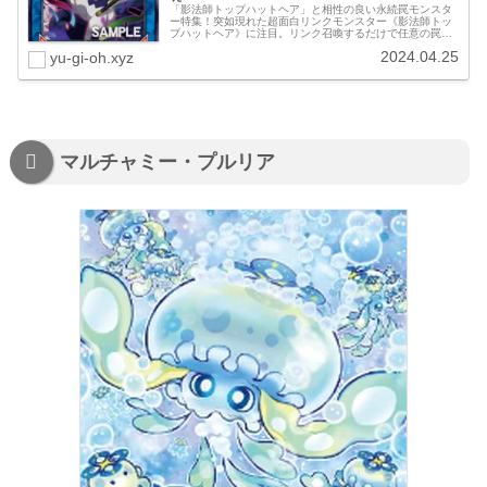
「影法師トップハットヘア」と相性の良い永続罠モンスタ
ー特集！突如現れた超面白リンクモンスター《影法師トッ
プハットヘア》に注目。リンク召喚するだけで任意の罠モ
ンスター（永続罠）をセットできるって流石に面白過ぎで
2024.04.25
yu-gi-oh.xyz
しょ！基本的には《影帽子》優先だ...
マルチャミー・プルリア