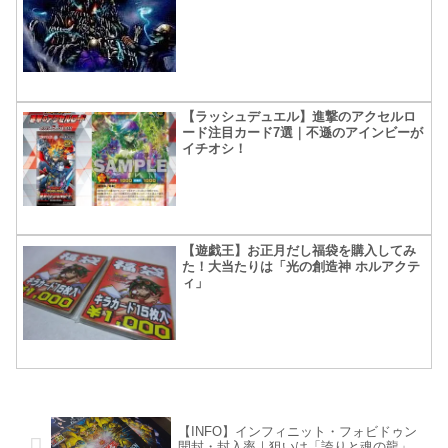
【ラッシュデュエル】進撃のアクセルロ
ード注目カード7選｜不遜のアインビーが
イチオシ！
【遊戯王】お正月だし福袋を購入してみ
た！大当たりは「光の創造神 ホルアクテ
ィ」
【INFO】インフィニット・フォビドゥン
開封・封入率｜狙いは「誇りと魂の龍」