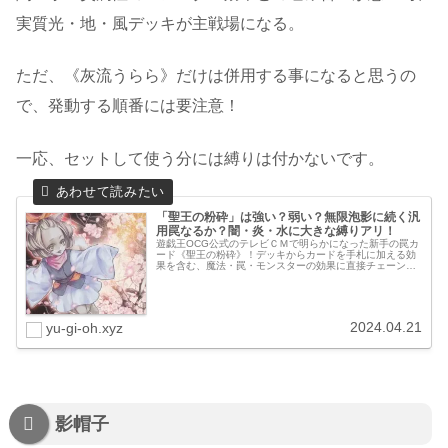
実質光・地・風デッキが主戦場になる。
ただ、《灰流うらら》だけは併用する事になると思うの
で、発動する順番には要注意！
一応、セットして使う分には縛りは付かないです。
「聖王の粉砕」は強い？弱い？無限泡影に続く汎
用罠なるか？闇・炎・水に大きな縛りアリ！
遊戯王OCG公式のテレビＣＭで明らかになった新手の罠カ
ード《聖王の粉砕》！デッキからカードを手札に加える効
果を含む、魔法・罠・モンスターの効果に直接チェーン
し、その効果を無効にする罠カードですが、条件付きでま
さかまさかの手札からも発動可能！...
2024.04.21
yu-gi-oh.xyz
影帽子