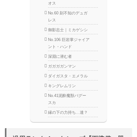
オス
No.60 刻不知のデュガ
レス
御影志士｜ミカゲシシ
No.106 巨岩掌ジャイア
ント・ハンド
深淵に潜む者
ガガガガンマン
ダイガスタ・エメラル
キングレムリン
No.41泥酔魔獣バグー
スカ
縁の下の力持ち…達？