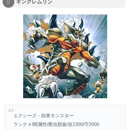
キングレムリン
エクシーズ・効果モンスター
ランク４/闇属性/爬虫類族/攻2300/守2000