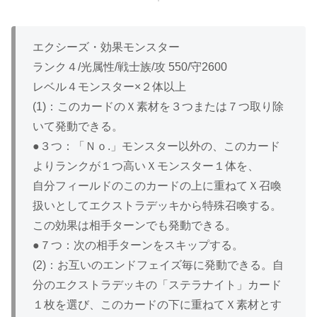
エクシーズ・効果モンスター
ランク４/光属性/戦士族/攻 550/守2600
レベル４モンスター×２体以上
(1)：このカードのＸ素材を３つまたは７つ取り除
いて発動できる。
●３つ：「Ｎｏ.」モンスター以外の、このカード
よりランクが１つ高いＸモンスター１体を、
自分フィールドのこのカードの上に重ねてＸ召喚
扱いとしてエクストラデッキから特殊召喚する。
この効果は相手ターンでも発動できる。
●７つ：次の相手ターンをスキップする。
(2)：お互いのエンドフェイズ毎に発動できる。自
分のエクストラデッキの「ステラナイト」カード
１枚を選び、このカードの下に重ねてＸ素材とす