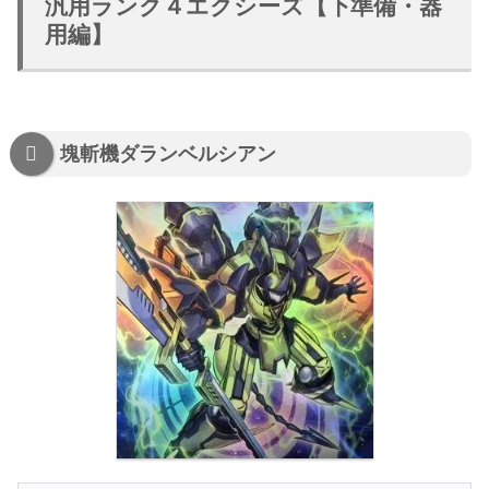
汎用ランク４エクシーズ【下準備・器
用編】
塊斬機ダランベルシアン