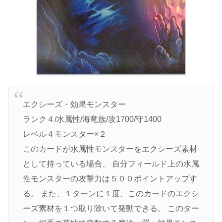
エクシーズ・効果モンスター
ランク４/水属性/海竜族/攻1700/守1400
レベル４モンスター×２
このカードが水属性モンスターをエクシーズ素材
として持っている場合、 自分フィールド上の水属
性モンスターの攻撃力は５００ポイントアップす
る。 また、１ターンに１度、このカードのエクシ
ーズ素材を１つ取り除いて発動できる。 このター