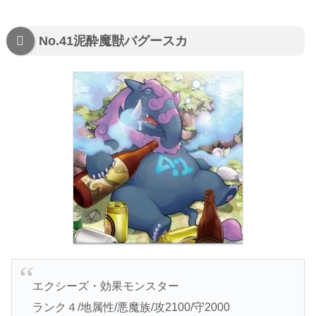
No.41泥酔魔獣バグースカ
エクシーズ・効果モンスター
ランク４/地属性/悪魔族/攻2100/守2000