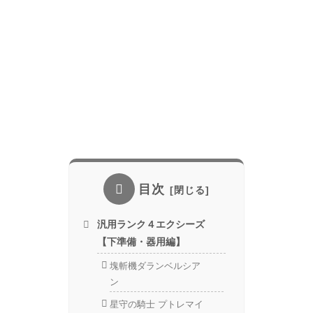
目次
汎用ランク４エクシーズ
【下準備・器用編】
塊斬機ダランベルシア
ン
星守の騎士 プトレマイ