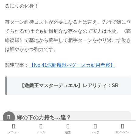
る眠りの化身！
毎ターン維持コストが必要になるとは言え、先行で雑に立
てられるだけでも結構厄介な存在なので実力は本物。《戦
線復帰》で墓地から蘇生して相手ターンをやり過ごす動き
は鮮やかかつ強力です。
関連記事：
【No.41泥酔魔獣バグースカ効果考察】
【遊戯王マスターデュエル】レアリティ：SR
縁の下の力持ち…達？
メニュー
ホーム
検索
トップ
サイドバー