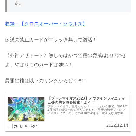
る。
収録：【クロスオーバー・ソウルズ】
伝説の禁止カードがエラッタ無しで復活！
《外神アザトート》無しではかつて程の脅威は無いにせ
よ、やはりこのカードは強い！
展開候補は以下のリンクからどうぞ！
【プトレマイオス2023】ノヴァインフィニティ
以外の選択肢を模索しよう！
プトレマイオス、復活ッッッ！―――という事で、2023年
1月改訂で解禁される事が決定した《星守の騎士プトレマ
イオス》について、その運用方法を今一度考えなおす機会
として特集記事を組んでみました。禁断の兵器《外神アザ
トート》亡き今、我々はもう一...
2022.12.14
yu-gi-oh.xyz