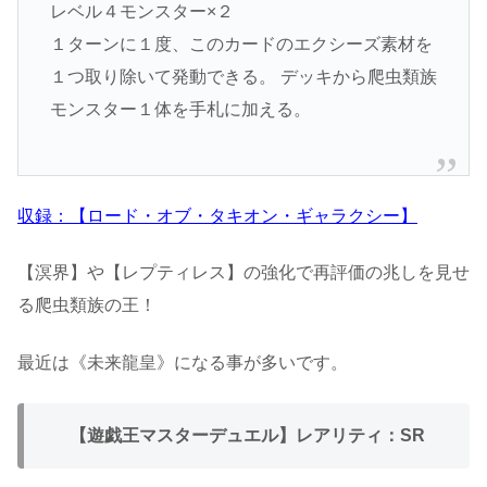
レベル４モンスター×２
１ターンに１度、このカードのエクシーズ素材を
１つ取り除いて発動できる。 デッキから爬虫類族
モンスター１体を手札に加える。
収録：【ロード・オブ・タキオン・ギャラクシー】
【溟界】や【レプティレス】の強化で再評価の兆しを見せ
る爬虫類族の王！
最近は《未来龍皇》になる事が多いです。
【遊戯王マスターデュエル】レアリティ：SR