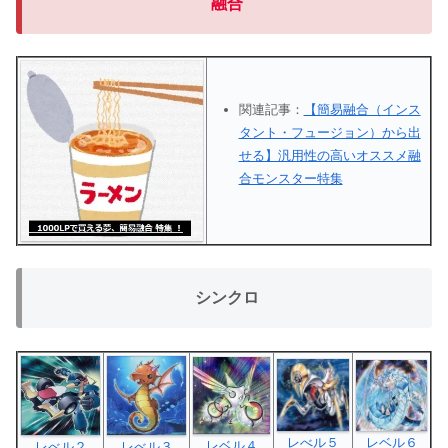
融合
関連記事：
【簡易融合（インス
タント・フュージョン）から出
せる】汎用性の高いオススメ融
合モンスター特集
シンクロ
レべル５
レベル６
レベル４
レべル２
レべル３