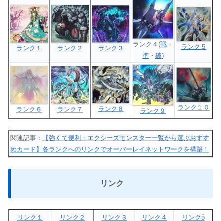
ランク４(
戦
・
ランク５
ランク１
ランク２
ランク３
準
・
破
)
ランク１０
ランク８
ランク６
ランク７
ランク９
関連記事：
【強くて便利：エクシーズモンスター一覧から選ぶおすす
めカード】各ランクへのリンクでオーバーレイネットワークを構築！
リンク
リンク１
リンク２
リンク３
リンク４
リンク5