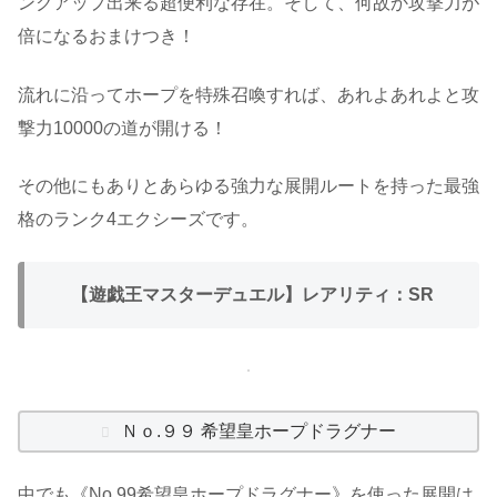
ンクアップ出来る超便利な存在。そして、何故か攻撃力が
倍になるおまけつき！
流れに沿ってホープを特殊召喚すれば、あれよあれよと攻
撃力10000の道が開ける！
その他にもありとあらゆる強力な展開ルートを持った最強
格のランク4エクシーズです。
【遊戯王マスターデュエル】レアリティ：SR
Ｎｏ.９９ 希望皇ホープドラグナー
中でも《No.99希望皇ホープドラグナー》を使った展開は